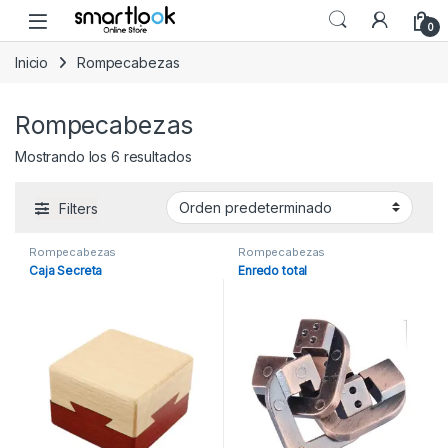
Skip to navigation
Skip to content
Open
0
Inicio
Rompecabezas
Rompecabezas
Mostrando los 6 resultados
Filters
Rompecabezas
Rompecabezas
Caja Secreta
Enredo total