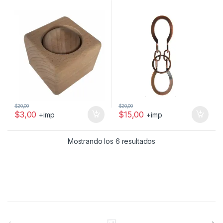
$
20,00
$
20,00
$
3,00
$
15,00
+imp
+imp
Mostrando los 6 resultados
Brands Carousel