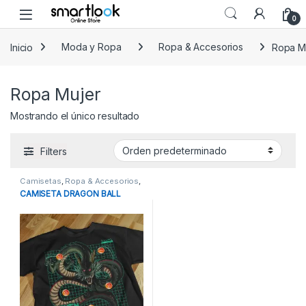
Skip to navigation
Skip to content
Open
0
Inicio
Moda y Ropa
Ropa & Accesorios
Ropa M
Ropa Mujer
Mostrando el único resultado
Filters
Camisetas
,
Ropa & Accesorios
,
Ropa Hombre
,
Ropa Mujer
CAMISETA DRAGON BALL