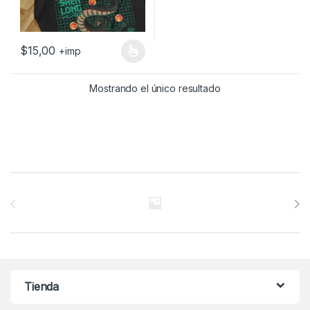
$
15,00
+imp
Este producto tiene múltiples variantes. Las opciones se pueden
Mostrando el único resultado
Brands Carousel
Tienda