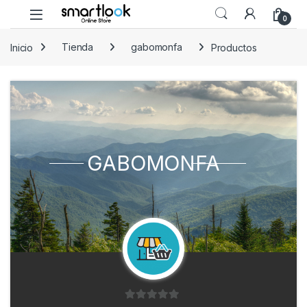
Skip to navigation
Skip to content
Open
0
Inicio
Tienda
gabomonfa
Productos
GABOMONFA